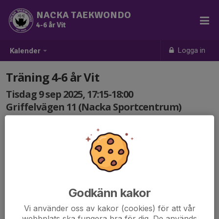
NACKA TAEKWONDO
4-6 år Vit
Logga in
Kalender
Träning 4-6 år Vit
Tisdag 9 sep 2025, 17:15-18:00
Griffelvägen 11 (Nacka Sportcentrum)
Samling: 17:15
Godkänn kakor
Vi använder oss av kakor (cookies) för att vår
webbplats ska fungera bra för dig. De används