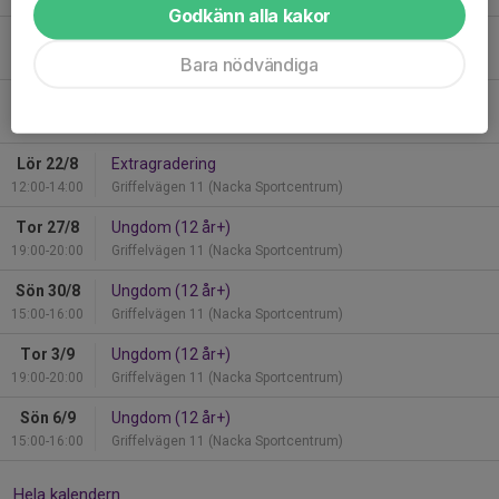
Godkänn alla kakor
Mån 17/8
Sommarträning (Söder)
18:30-20:00
Åsögatan 153
Bara nödvändiga
Tor 20/8
Sommarträning (Söder)
18:30-20:00
Åsögatan 153
Lör 22/8
Extragradering
12:00-14:00
Griffelvägen 11 (Nacka Sportcentrum)
Tor 27/8
Ungdom (12 år+)
19:00-20:00
Griffelvägen 11 (Nacka Sportcentrum)
Sön 30/8
Ungdom (12 år+)
15:00-16:00
Griffelvägen 11 (Nacka Sportcentrum)
Tor 3/9
Ungdom (12 år+)
19:00-20:00
Griffelvägen 11 (Nacka Sportcentrum)
Sön 6/9
Ungdom (12 år+)
15:00-16:00
Griffelvägen 11 (Nacka Sportcentrum)
Hela kalendern