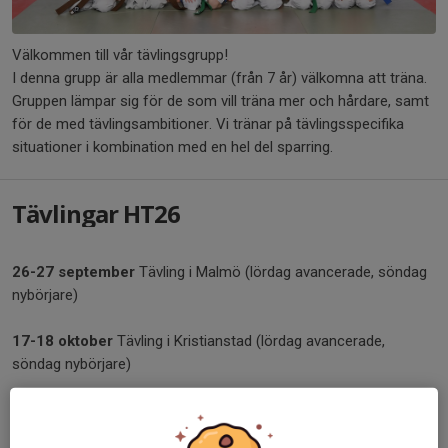
Välkommen till vår tävlingsgrupp!
I denna grupp är alla medlemmar (från 7 år) välkomna att träna.
Gruppen lämpar sig för de som vill träna mer och hårdare, samt
för de med tävlingsambitioner. Vi tränar på tävlingsspecifika
situationer i kombination med en hel del sparring.
Tävlingar HT26
26-27 september
Tävling i Malmö (lördag avancerade, söndag
nybörjare)
17-18 oktober
Tävling i Kristianstad (lördag avancerade,
söndag nybörjare)
7-8 november
Tävling i Jönköping (lördag avancerade, söndag
nybörjare)