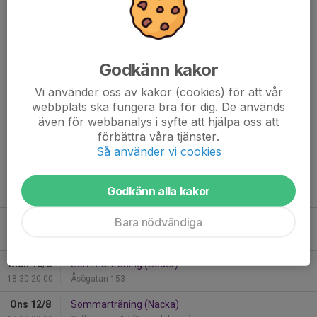
5 december
Tävling (SM) i Helsingborg (endast avancerade)
Godkänn kakor
För samtliga tävlingar gäller följande:
- Instruktör bedömer vilka elever som är redo för att ställa upp i
Vi använder oss av kakor (cookies) för att vår
tävling.
webbplats ska fungera bra för dig. De används
- För att få tävla ska man delta i minst två av Tävlingsgruppens
även för webbanalys i syfte att hjälpa oss att
förbättra våra tjänster.
träningar per vecka.
Så använder vi cookies
- Deltagare i tävling behöver inneha egen skyddsutrustning.
- Kostnad för tävling står deltagaren själv för (startavgift,
transport, hotellvistelse, mat etc.).
Godkänn alla kakor
Bara nödvändiga
Kommande aktiviteter
Mån 10/8
Sommarträning (Söder)
18:30-20:00
Åsögatan 153
Ons 12/8
Sommarträning (Nacka)