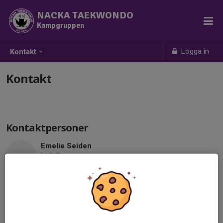
NACKA TAEKWONDO
Kampgruppen
Logga in
Kontakt
Kontakt
Kontaktpersoner
Emelie Seiden
Ledare
Mobil visas bara för inloggade
info@nackataekwondo.se
Tobias Seiden
Ledare
Mobil visas bara för inloggade