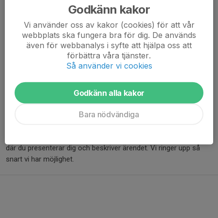
Godkänn kakor
tobias.l.nilsson@hotmail.com
Vi använder oss av kakor (cookies) för att vår
webbplats ska fungera bra för dig. De används
Behöver du komma i kontakt med oss?
även för webbanalys i syfte att hjälpa oss att
förbättra våra tjänster.
För icke akuta ärenden ber vi dig att skicka ett mejl till
Så använder vi cookies
info@nackataekwondo.se
.
Vid akuta ärenden kan du ringa eller skicka sms till
Godkänn alla kakor
kontaktpersonerna ovan. Observera att du behöver vara inloggad
Bara nödvändiga
för att se telefonnumren.
Om du ringer och vi inte kan svara direkt, skicka gärna ett sms
där du presenterar dig och beskriver ärendet. Vi ringer upp så
snart vi har möjlighet.