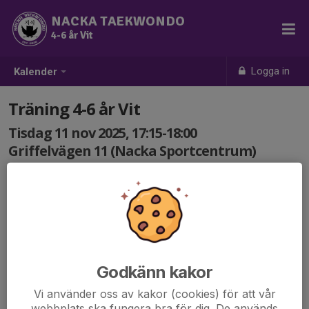
NACKA TAEKWONDO
4-6 år Vit
Logga in
Kalender
Träning 4-6 år Vit
Tisdag 11 nov 2025, 17:15-18:00
Griffelvägen 11 (Nacka Sportcentrum)
Samling: 17:15
Godkänn kakor
Vi använder oss av kakor (cookies) för att vår
webbplats ska fungera bra för dig. De används