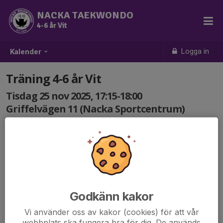
NACKA TAEKWONDO
4-6 år Vit
Logga in
Kalender
Träning 4-6 år Vit
Tisdag 25 nov 2025, 17:15-18:00
Griffelvägen 11 (Nacka Sportcentrum)
Samling: 17:15
Godkänn kakor
Vi använder oss av kakor (cookies) för att vår
webbplats ska fungera bra för dig. De används