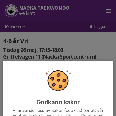
NACKA TAEKWONDO
4-6 år Vit
Logga in
Kalender
4-6 år Vit
Tisdag 26 maj, 17:15-18:00
Griffelvägen 11 (Nacka Sportcentrum)
Samling: 17:15
Träning 4-6 år Vit.
Godkänn kakor
Vi använder oss av kakor (cookies) för att vår
webbplats ska fungera bra för dig. De används