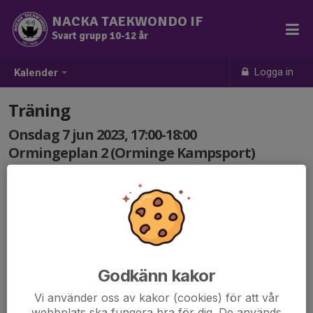
NACKA TAEKWONDO IF
Svart grupp 10-12 år
Logga in
Kalender
Träning
Onsdag 7 jun 2023, 17:00-18:00
Ormingeplan 2 (Orminge Kampsport)
Samling: 17:00
Godkänn kakor
Vi använder oss av kakor (cookies) för att vår
webbplats ska fungera bra för dig. De används