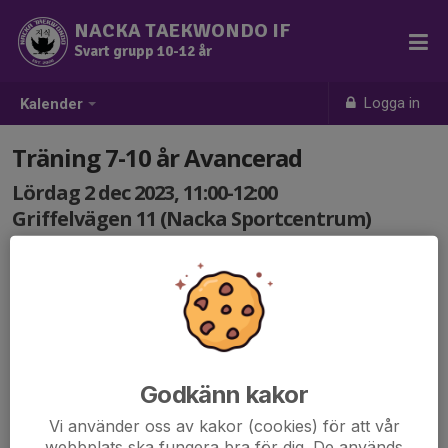
NACKA TAEKWONDO IF
Svart grupp 10-12 år
Logga in
Kalender
Träning 7-10 år Avancerad
Lördag 2 dec 2023, 11:00-12:00
Griffelvägen 11 (Nacka Sportcentrum)
Samling: 11:00
Godkänn kakor
Vi använder oss av kakor (cookies) för att vår
webbplats ska fungera bra för dig. De används