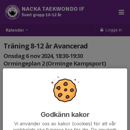
NACKA TAEKWONDO IF
Svart grupp 10-12 år
Logga in
Kalender
Träning 8-12 år Avancerad
Onsdag 6 nov 2024, 18:30-19:30
Ormingeplan 2 (Orminge Kampsport)
Samling: 18:30
Godkänn kakor
Vi använder oss av kakor (cookies) för att vår
webbplats ska fungera bra för dig. De används