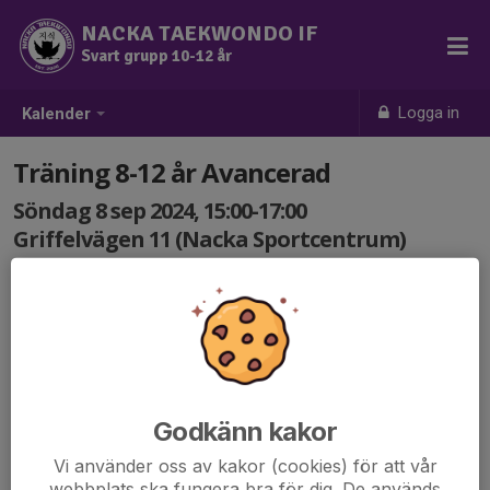
NACKA TAEKWONDO IF
Svart grupp 10-12 år
Logga in
Kalender
Träning 8-12 år Avancerad
Söndag 8 sep 2024, 15:00-17:00
Griffelvägen 11 (Nacka Sportcentrum)
Samling: 15:00
Godkänn kakor
Vi använder oss av kakor (cookies) för att vår
webbplats ska fungera bra för dig. De används