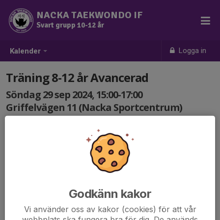
NACKA TAEKWONDO IF
Svart grupp 10-12 år
Logga in
Kalender
Träning 8-12 år Avancerad
Söndag 29 sep 2024, 15:00-17:00
Griffelvägen 11 (Nacka Sportcentrum)
Samling: 15:00
Godkänn kakor
Vi använder oss av kakor (cookies) för att vår
webbplats ska fungera bra för dig. De används