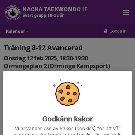
NACKA TAEKWONDO IF
Svart grupp 10-12 år
Logga in
Kalender
Träning 8-12 Avancerad
Onsdag 12 feb 2025, 18:30-19:30
Ormingeplan 2 (Orminge Kampsport)
Samling: 18:30
Godkänn kakor
Vi använder oss av kakor (cookies) för att vår
webbplats ska fungera bra för dig. De används