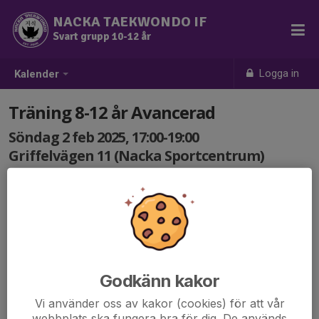
NACKA TAEKWONDO IF
Svart grupp 10-12 år
Logga in
Kalender
Träning 8-12 år Avancerad
Söndag 2 feb 2025, 17:00-19:00
Griffelvägen 11 (Nacka Sportcentrum)
Samling: 17:00
Godkänn kakor
Vi använder oss av kakor (cookies) för att vår
webbplats ska fungera bra för dig. De används