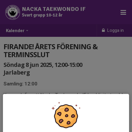
NACKA TAEKWONDO IF
Svart grupp 10-12 år
Logga in
Kalender
FIRANDE! ÅRETS FÖRENING &
TERMINSSLUT
Söndag 8 jun 2025, 12:00-15:00
Jarlaberg
Samling: 12:00
Kom och fira att Nacka Taekwondo IF har blivit utsedd
till Årets Förening av Nacka kommun – och att ännu en
rolig termin är avslutad!
Vi bjuder på korv, fika och roliga aktiviteter!
Föräldrar och syskon är självklart också välkomna –