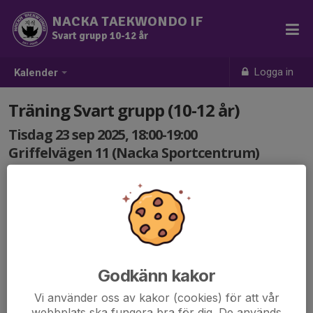
NACKA TAEKWONDO IF
Svart grupp 10-12 år
Logga in
Kalender
Träning Svart grupp (10-12 år)
Tisdag 23 sep 2025, 18:00-19:00
Griffelvägen 11 (Nacka Sportcentrum)
Samling: 18:00
Godkänn kakor
Vi använder oss av kakor (cookies) för att vår
webbplats ska fungera bra för dig. De används