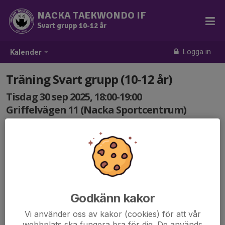
NACKA TAEKWONDO IF
Svart grupp 10-12 år
Logga in
Kalender
Träning Svart grupp (10-12 år)
Tisdag 30 sep 2025, 18:00-19:00
Griffelvägen 11 (Nacka Sportcentrum)
Samling: 18:00
Godkänn kakor
Vi använder oss av kakor (cookies) för att vår
webbplats ska fungera bra för dig. De används