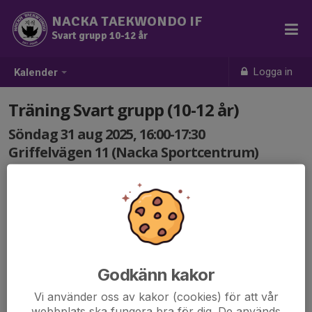
NACKA TAEKWONDO IF
Svart grupp 10-12 år
Logga in
Kalender
Träning Svart grupp (10-12 år)
Söndag 31 aug 2025, 16:00-17:30
Griffelvägen 11 (Nacka Sportcentrum)
Samling: 16:00
Godkänn kakor
Vi använder oss av kakor (cookies) för att vår
webbplats ska fungera bra för dig. De används