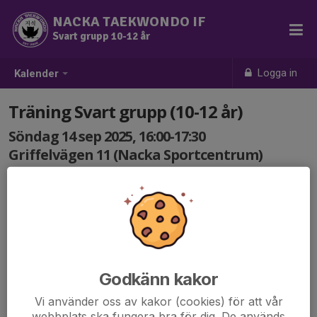
NACKA TAEKWONDO IF
Svart grupp 10-12 år
Logga in
Kalender
Träning Svart grupp (10-12 år)
Söndag 14 sep 2025, 16:00-17:30
Griffelvägen 11 (Nacka Sportcentrum)
Samling: 16:00
Godkänn kakor
Vi använder oss av kakor (cookies) för att vår
webbplats ska fungera bra för dig. De används