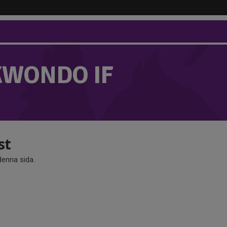
KWONDO IF
st
 denna sida.