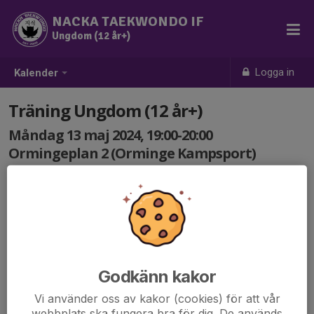
NACKA TAEKWONDO IF
Ungdom (12 år+)
Logga in
Kalender
Träning Ungdom (12 år+)
Måndag 13 maj 2024, 19:00-20:00
Ormingeplan 2 (Orminge Kampsport)
Samling: 19:00
Kod till entrén: 1994
Godkänn kakor
Vi använder oss av kakor (cookies) för att vår
webbplats ska fungera bra för dig. De används