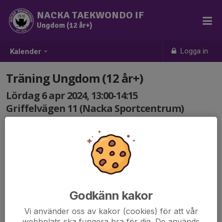
NACKA TAEKWONDO IF
Ungdom (12 år+)
Logga in
Kalender
Träning Ungdom (12 år+)
Lördag 6 apr 2024, 13:00-14:15
Griffelvägen 11 (Nacka Sportcentrum)
Samling: 13:00
Godkänn kakor
Vi använder oss av kakor (cookies) för att vår
webbplats ska fungera bra för dig. De används