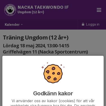
NACKA TAEKWONDO IF
Ungdom (12 år+)
Logga in
Kalender
Träning Ungdom (12 år+)
Lördag 18 maj 2024, 13:00-14:15
Griffelvägen 11 (Nacka Sportcentrum)
Samling: 13:00
Godkänn kakor
Vi använder oss av kakor (cookies) för att vår
webbplats ska fungera bra för dig. De används