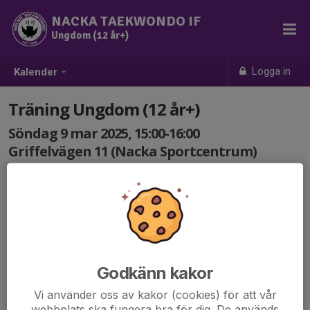
NACKA TAEKWONDO IF
Ungdom (12 år+)
Logga in
Kalender
Träning Ungdom (12 år+)
Söndag 9 mar 2025, 15:00-16:00
Griffelvägen 11 (Nacka Sportcentrum)
Samling: 15:00
Godkänn kakor
Vi använder oss av kakor (cookies) för att vår
webbplats ska fungera bra för dig. De används