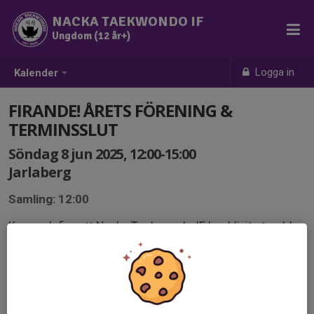
NACKA TAEKWONDO IF
Ungdom (12 år+)
Logga in
Kalender
FIRANDE! ÅRETS FÖRENING &
TERMINSSLUT
Söndag 8 jun 2025, 12:00-15:00
Jarlaberg
Samling: 12:00
Kom och fira att Nacka Taekwondo IF har blivit utsedd
till Årets Förening av Nacka kommun – och att ännu en
rolig termin är avslutad!
Vi bjuder på korv, fika och roliga aktiviteter!
Föräldrar och syskon är självklart också välkomna –