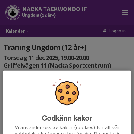
NACKA TAEKWONDO IF
Ungdom (12 år+)
Logga in
Kalender
Träning Ungdom (12 år+)
Torsdag 11 dec 2025, 19:00-20:00
Griffelvägen 11 (Nacka Sportcentrum)
Samling: 19:00
Godkänn kakor
Vi använder oss av kakor (cookies) för att vår
webbplats ska fungera bra för dig. De används