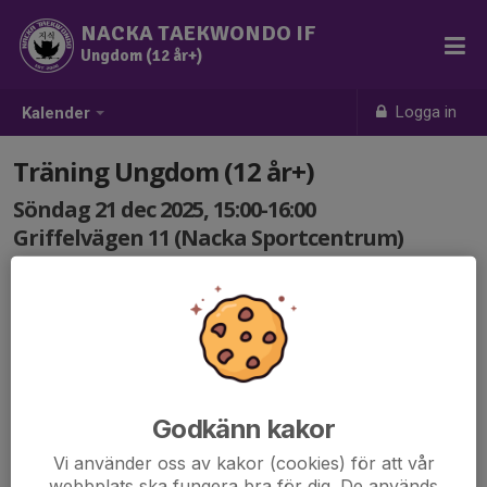
NACKA TAEKWONDO IF
Ungdom (12 år+)
Logga in
Kalender
Träning Ungdom (12 år+)
Söndag 21 dec 2025, 15:00-16:00
Griffelvägen 11 (Nacka Sportcentrum)
Samling: 15:00
Godkänn kakor
Vi använder oss av kakor (cookies) för att vår
webbplats ska fungera bra för dig. De används