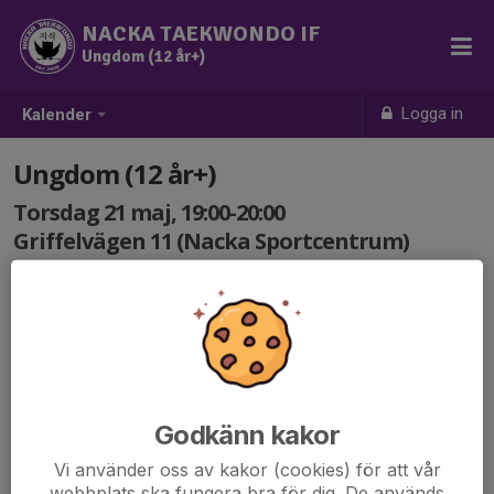
NACKA TAEKWONDO IF
Ungdom (12 år+)
Logga in
Kalender
Ungdom (12 år+)
Torsdag 21 maj, 19:00-20:00
Griffelvägen 11 (Nacka Sportcentrum)
Samling: 19:00
Träning Ungdom 12 år+.
Godkänn kakor
Vi använder oss av kakor (cookies) för att vår
webbplats ska fungera bra för dig. De används