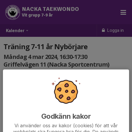
NACKA TAEKWONDO
Vit grupp 7-9 år
Logga in
Kalender
Träning 7-11 år Nybörjare
Måndag 4 mar 2024, 16:30-17:30
Griffelvägen 11 (Nacka Sportcentrum)
Samling: 16:30
Godkänn kakor
Vi använder oss av kakor (cookies) för att vår
webbplats ska fungera bra för dig. De används