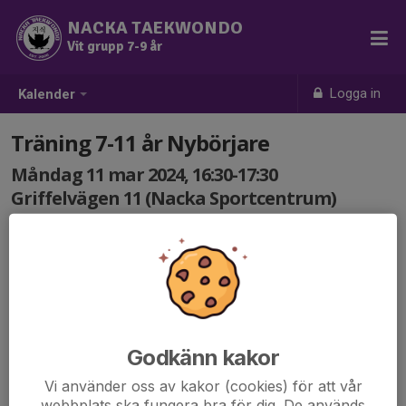
NACKA TAEKWONDO
Vit grupp 7-9 år
Logga in
Kalender
Träning 7-11 år Nybörjare
Måndag 11 mar 2024, 16:30-17:30
Griffelvägen 11 (Nacka Sportcentrum)
Samling: 16:30
Godkänn kakor
Vi använder oss av kakor (cookies) för att vår
webbplats ska fungera bra för dig. De används