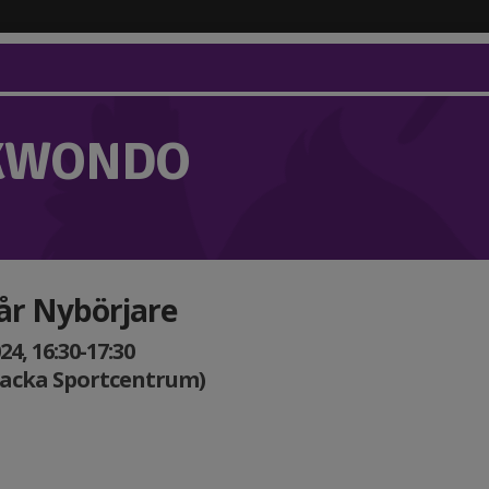
KWONDO
 år Nybörjare
, 16:30-17:30
Nacka Sportcentrum)