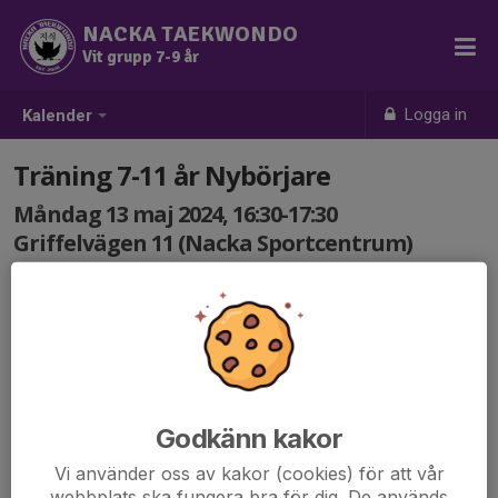
NACKA TAEKWONDO
Vit grupp 7-9 år
Logga in
Kalender
Träning 7-11 år Nybörjare
Måndag 13 maj 2024, 16:30-17:30
Griffelvägen 11 (Nacka Sportcentrum)
Samling: 16:30
Godkänn kakor
Vi använder oss av kakor (cookies) för att vår
webbplats ska fungera bra för dig. De används