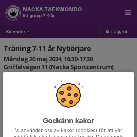
NACKA TAEKWONDO
Vit grupp 7-9 år
Logga in
Kalender
Träning 7-11 år Nybörjare
Måndag 20 maj 2024, 16:30-17:30
Griffelvägen 11 (Nacka Sportcentrum)
Samling: 16:30
Godkänn kakor
Vi använder oss av kakor (cookies) för att vår
webbplats ska fungera bra för dig. De används