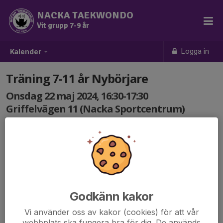
NACKA TAEKWONDO
Vit grupp 7-9 år
Logga in
Kalender
Träning 7-11 år Nybörjare
Onsdag 22 maj 2024, 16:30-17:30
Griffelvägen 11 (Nacka Sportcentrum)
Samling: 16:30
Godkänn kakor
Vi använder oss av kakor (cookies) för att vår
webbplats ska fungera bra för dig. De används