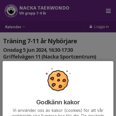
NACKA TAEKWONDO
Vit grupp 7-9 år
Logga in
Kalender
Träning 7-11 år Nybörjare
Onsdag 5 jun 2024, 16:30-17:30
Griffelvägen 11 (Nacka Sportcentrum)
Samling: 16:30
Godkänn kakor
Vi använder oss av kakor (cookies) för att vår
webbplats ska fungera bra för dig. De används