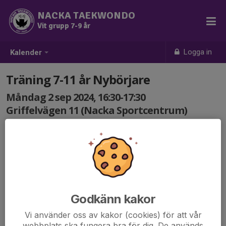
NACKA TAEKWONDO
Vit grupp 7-9 år
Logga in
Kalender
Träning 7-11 år Nybörjare
Måndag 2 sep 2024, 16:30-17:30
Griffelvägen 11 (Nacka Sportcentrum)
Samling: 16:30
Godkänn kakor
Vi använder oss av kakor (cookies) för att vår
webbplats ska fungera bra för dig. De används