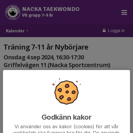
NACKA TAEKWONDO
Vit grupp 7-9 år
Logga in
Kalender
Träning 7-11 år Nybörjare
Onsdag 4 sep 2024, 16:30-17:30
Griffelvägen 11 (Nacka Sportcentrum)
Samling: 16:30
Godkänn kakor
Vi använder oss av kakor (cookies) för att vår
webbplats ska fungera bra för dig. De används