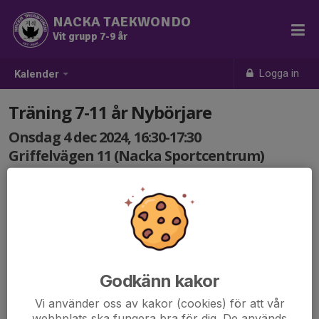
NACKA TAEKWONDO
Vit grupp 7-9 år
Logga in
Kalender
Träning 7-11 år Nybörjare
Onsdag 4 dec 2024, 16:30-17:30
Griffelvägen 11 (Nacka Sportcentrum)
Samling: 16:30
Godkänn kakor
Vi använder oss av kakor (cookies) för att vår
webbplats ska fungera bra för dig. De används