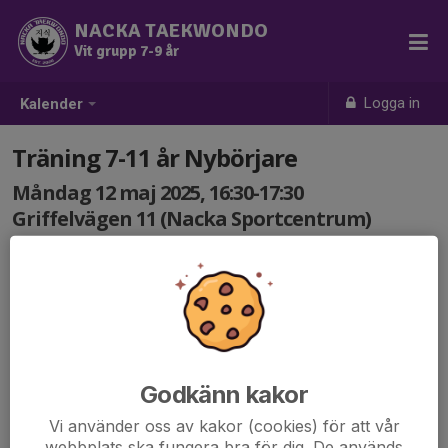
NACKA TAEKWONDO
Vit grupp 7-9 år
Logga in
Kalender
Träning 7-11 år Nybörjare
Måndag 12 maj 2025, 16:30-17:30
Griffelvägen 11 (Nacka Sportcentrum)
Samling: 16:30
Godkänn kakor
Vi använder oss av kakor (cookies) för att vår
webbplats ska fungera bra för dig. De används