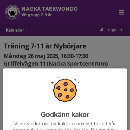
NACKA TAEKWONDO
Vit grupp 7-9 år
Logga in
Kalender
Träning 7-11 år Nybörjare
Måndag 26 maj 2025, 16:30-17:30
Griffelvägen 11 (Nacka Sportcentrum)
Samling: 16:30
Godkänn kakor
Vi använder oss av kakor (cookies) för att vår
webbplats ska fungera bra för dig. De används