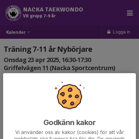
NACKA TAEKWONDO
Vit grupp 7-9 år
Logga in
Kalender
Träning 7-11 år Nybörjare
Onsdag 23 apr 2025, 16:30-17:30
Griffelvägen 11 (Nacka Sportcentrum)
Samling: 16:30
Godkänn kakor
Vi använder oss av kakor (cookies) för att vår
webbplats ska fungera bra för dig. De används