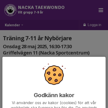
NACKA TAEKWONDO
Vit grupp 7-9 år
Logga in
Kalender
Träning 7-11 år Nybörjare
Onsdag 28 maj 2025, 16:30-17:30
Griffelvägen 11 (Nacka Sportcentrum)
Samling: 16:30
Godkänn kakor
Vi använder oss av kakor (cookies) för att vår
webbplats ska fungera bra för dig. De används