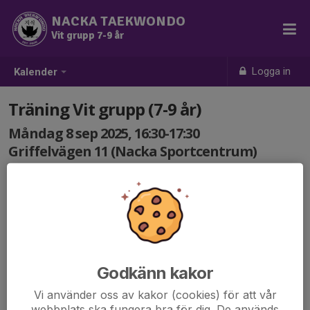
NACKA TAEKWONDO
Vit grupp 7-9 år
Logga in
Kalender
Träning Vit grupp (7-9 år)
Måndag 8 sep 2025, 16:30-17:30
Griffelvägen 11 (Nacka Sportcentrum)
Samling: 16:30
Godkänn kakor
Vi använder oss av kakor (cookies) för att vår
webbplats ska fungera bra för dig. De används