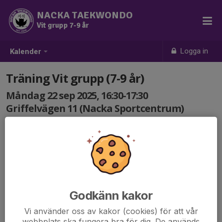
NACKA TAEKWONDO
Vit grupp 7-9 år
Logga in
Kalender
Träning Vit grupp (7-9 år)
Måndag 22 sep 2025, 16:30-17:30
Griffelvägen 11 (Nacka Sportcentrum)
Samling: 16:30
Godkänn kakor
Vi använder oss av kakor (cookies) för att vår
webbplats ska fungera bra för dig. De används