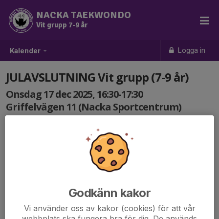
NACKA TAEKWONDO
Vit grupp 7-9 år
Logga in
Kalender
JULAVSLUTNING Vit grupp (7-9 år)
Onsdag 17 dec 2025, 16:30-17:30
Griffelvägen 11 (Nacka Sportcentrum)
Samling: 16:30
Terminens sista träning!
Det blir lekar och vi bjuder på fika.
Barnen får ha på sig tomteluva eller annan julig outfit om
de vill.
Godkänn kakor
Meddela oss om eventuella allergier/matpreferenser
Vi använder oss av kakor (cookies) för att vår
genom att maila info@nackataekwondo.se.
webbplats ska fungera bra för dig. De används