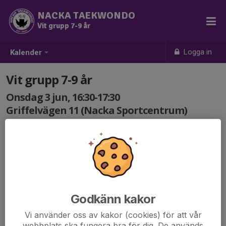
NACKA TAEKWONDO
Vit grupp 7-9 år
Logga in
Kalender
Vit grupp 7-9 år
Onsdag 3 jun, 16:30-17:30
Griffelvägen 11 (Nacka Sportcentrum)
Samling: 16:30
Träning Vit grupp 7-9 år.
Godkänn kakor
Vi använder oss av kakor (cookies) för att vår
webbplats ska fungera bra för dig. De används