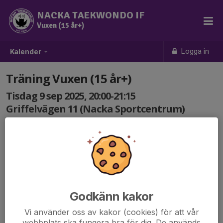
NACKA TAEKWONDO IF
Vuxen (15 år+)
Logga in
Kalender
Träning Vuxen (15 år+)
Tisdag 9 sep 2025, 20:00-21:15
Griffelvägen 11 (Nacka Sportcentrum)
Samling: 20:00
Godkänn kakor
Vi använder oss av kakor (cookies) för att vår
webbplats ska fungera bra för dig. De används