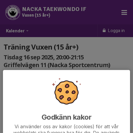
NACKA TAEKWONDO IF
Vuxen (15 år+)
Logga in
Kalender
Träning Vuxen (15 år+)
Tisdag 16 sep 2025, 20:00-21:15
Griffelvägen 11 (Nacka Sportcentrum)
Samling: 20:00
Godkänn kakor
Vi använder oss av kakor (cookies) för att vår
webbplats ska fungera bra för dig. De används