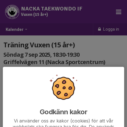
NACKA TAEKWONDO IF
Vuxen (15 år+)
Logga in
Kalender
Träning Vuxen (15 år+)
Söndag 7 sep 2025, 18:30-19:30
Griffelvägen 11 (Nacka Sportcentrum)
Samling: 18:30
Godkänn kakor
Vi använder oss av kakor (cookies) för att vår
webbplats ska fungera bra för dig. De används