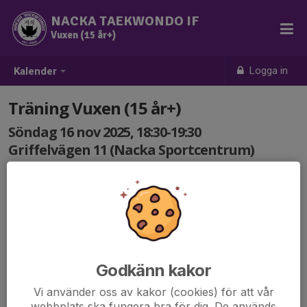
NACKA TAEKWONDO IF
Vuxen (15 år+)
Logga in
Kalender
Träning Vuxen (15 år+)
Söndag 16 nov 2025, 18:30-19:30
Griffelvägen 11 (Nacka Sportcentrum)
Samling: 18:30
Godkänn kakor
Vi använder oss av kakor (cookies) för att vår
webbplats ska fungera bra för dig. De används